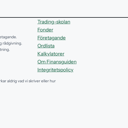
Trading-skolan
Fonder
etagande.
Företagande
ig rådgivning.
Ordlista
tning.
Kalkylatorer
Om Finansguiden
Integritetspolicy
ar aldrig vad vi skriver eller hur