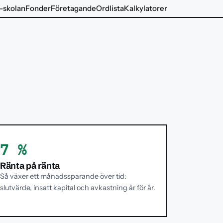
-skolan
Fonder
Företagande
Ordlista
Kalkylatorer
7 %
Ränta på ränta
Så växer ett månadssparande över tid:
slutvärde, insatt kapital och avkastning år för år.